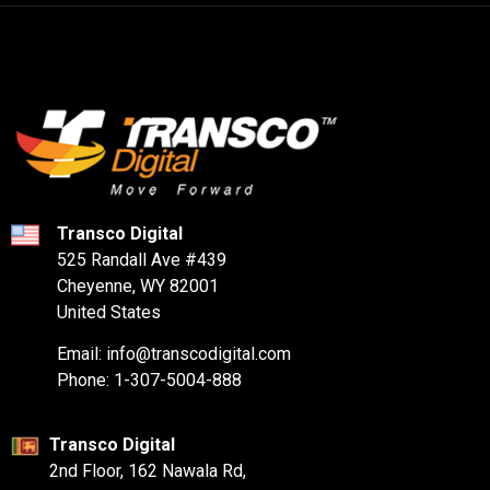
Transco Digital
525 Randall Ave #439
Cheyenne, WY 82001
United States
Email: info@transcodigital.com
Phone: 1-307-5004-888
Transco Digital
2nd Floor, 162 Nawala Rd,