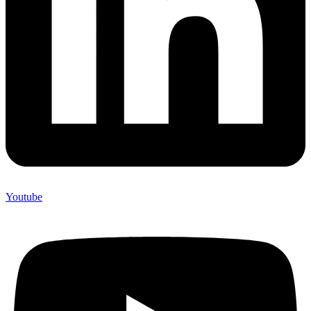
Youtube