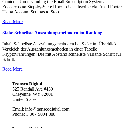
Contents Understanding the Email Subscription System at
Zoccercasino Step-by-Step: How to Unsubscribe via Email Footer
Using Account Settings to Stop
Read More
Stake Schnellste Auszahlungsmethoden im Ranking
Inhalt Schnellste Auszahlungsmethoden bei Stake im Überblick
Vergleich der Auszahlungsmethoden in einer Tabelle
Kryptowährungen: Die mit Abstand schnellste Variante Schritt-für-
Schritt:
Read More
Transco Digital
525 Randall Ave #439
Cheyenne, WY 82001
United States
Email: info@transcodigital.com
Phone: 1-307-5004-888