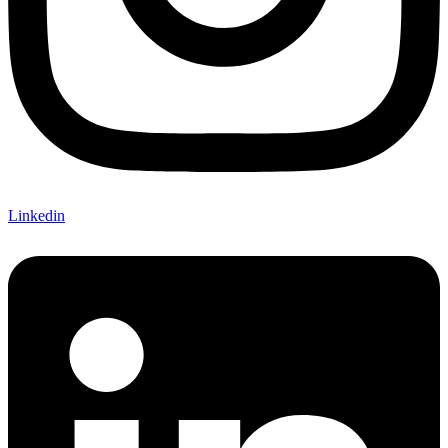
Linkedin