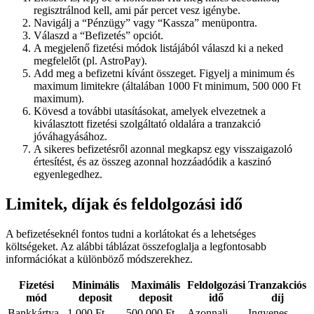
regisztrálnod kell, ami pár percet vesz igénybe.
Navigálj a “Pénzügy” vagy “Kassza” menüpontra.
Válaszd a “Befizetés” opciót.
A megjelenő fizetési módok listájából válaszd ki a neked
megfelelőt (pl. AstroPay).
Add meg a befizetni kívánt összeget. Figyelj a minimum és
maximum limitekre (általában 1000 Ft minimum, 500 000 Ft
maximum).
Kövesd a további utasításokat, amelyek elvezetnek a
kiválasztott fizetési szolgáltató oldalára a tranzakció
jóváhagyásához.
A sikeres befizetésről azonnal megkapsz egy visszaigazoló
értesítést, és az összeg azonnal hozzáadódik a kaszinó
egyenlegedhez.
Limitek, díjak és feldolgozási idő
A befizetéseknél fontos tudni a korlátokat és a lehetséges
költségeket. Az alábbi táblázat összefoglalja a legfontosabb
információkat a különböző módszerekhez.
Fizetési
Minimális
Maximális
Feldolgozási
Tranzakciós
mód
deposit
deposit
idő
díj
Bankkártya
1 000 Ft
500 000 Ft
Azonnali
Ingyenes