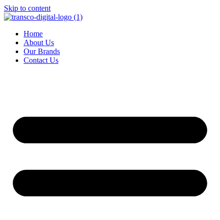
Skip to content
Home
About Us
Our Brands
Contact Us