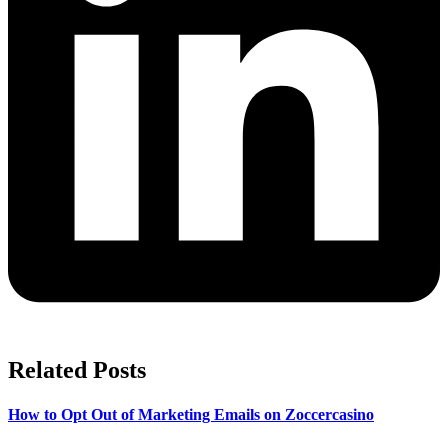
Related Posts
How to Opt Out of Marketing Emails on Zoccercasino