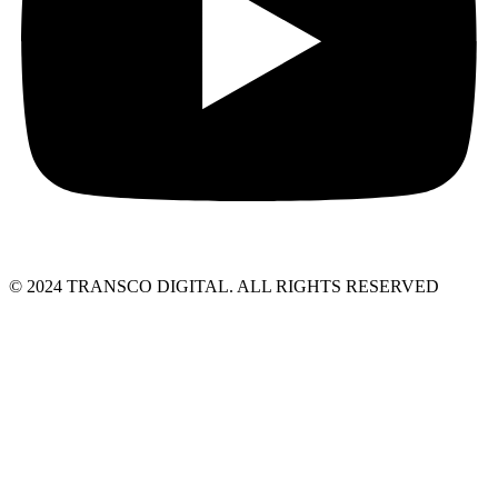
© 2024 TRANSCO DIGITAL. ALL RIGHTS RESERVED