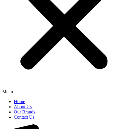
Menu
Home
About Us
Our Brands
Contact Us